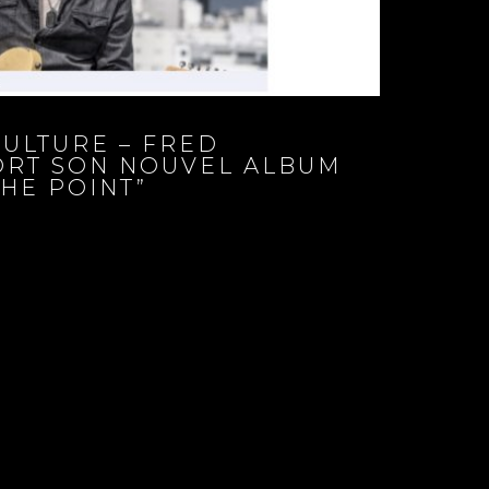
CULTURE – FRED
ORT SON NOUVEL ALBUM
THE POINT”