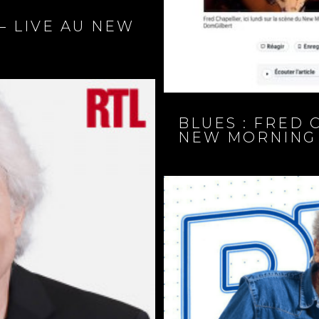
– LIVE AU NEW
BLUES : FRED 
NEW MORNING