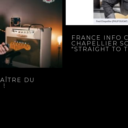
FRANCE INFO 
CHAPELLIER S
“STRAIGHT TO 
MAÎTRE DU
 !