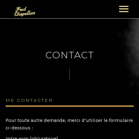
ACCUEIL
NEWS
CONTACT
PROJETS
GUITAR NIGHT PROJECT
BIOGRAPHIES
FRED CHAPELLIER
CONCERTS
THE GENTS
ALBUMS
ME CONTACTER
SECTION CUIVRES
BOUTIQUE
VIDÉOS
Pour toute autre demande, merci d’utiliser le formulaire
PANIER
GALERIE
ci-dessous :
CONTACT
Votre nom (obligatoire)