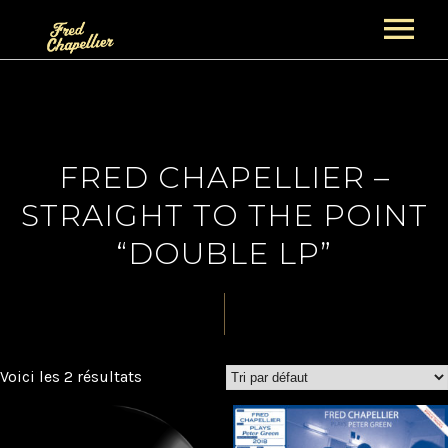
ACCUEIL
NEWS
FRED CHAPELLIER –
PROJETS
STRAIGHT TO THE POINT
GUITAR NIGHT PROJECT
BIOGRAPHIES
“DOUBLE LP”
FRED CHAPELLIER
CONCERTS
THE GENTS
ALBUMS
SECTION CUIVRES
BOUTIQUE
VIDÉOS
Voici les 2 résultats
PANIER
GALERIE
CONTACT